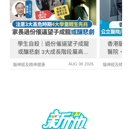
學生自殺｜過份催逼望子成龍
香港腦
或釀悲劇 3大成長階段屬高危
醫院、
期 注意4大警號
AUG 08 2026
腦神經及精神健康
腦神經及精神