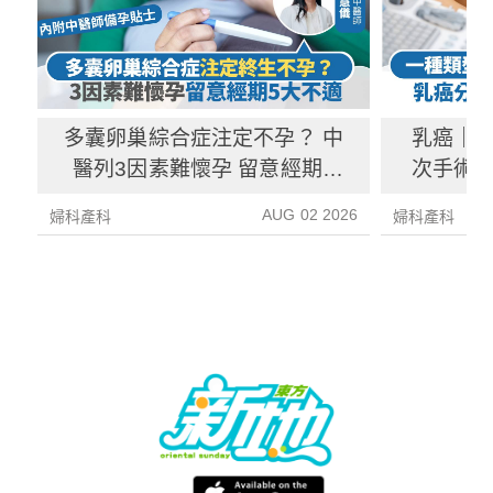
多囊卵巢綜合症注定不孕？ 中
乳癌｜一
醫列3因素難懷孕 留意經期5
次手術？
大不適
AUG 02 2026
婦科產科
婦科產科