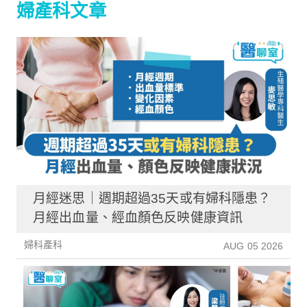
婦產科文章
月經迷思｜週期超過35天或有婦科隱患？
月經出血量、經血顏色反映健康資訊
婦科產科
AUG 05 2026