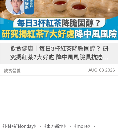
飲食健康｜每日3杯紅茶降膽固醇？ 研
究揭紅茶7大好處 降中風風險具抗癌潛
力
AUG 03 2026
飲食營養
飲