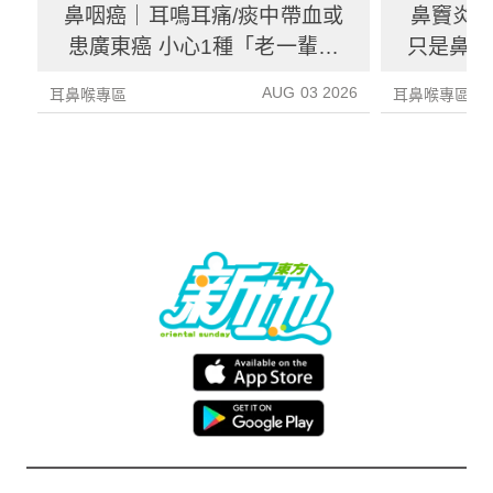
鼻咽癌｜耳鳴耳痛/痰中帶血或
鼻竇炎
患廣東癌 小心1種「老一輩最
只是鼻敏
愛」致癌飲食習慣
炎
AUG 03 2026
耳鼻喉專區
耳鼻喉專區