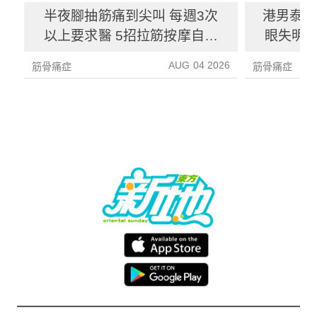
半夜腳抽筋痛到尖叫 每週3次
港男泰國
以上要求醫 5招拉筋按摩自救
眼失明 
法 附防抽筋食譜
癱 拆解
AUG 04 2026
筋骨痛症
筋骨痛症