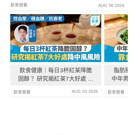
增26%
飲食營養
AUG 06 2026
飲食健康｜每日3杯紅茶降膽
脂肪肝
固醇？ 研究揭紅茶7大好處 降
中年男靠
中風風險具抗癌潛力
炎指數
AUG 03 2026
飲食營養
飲食營養