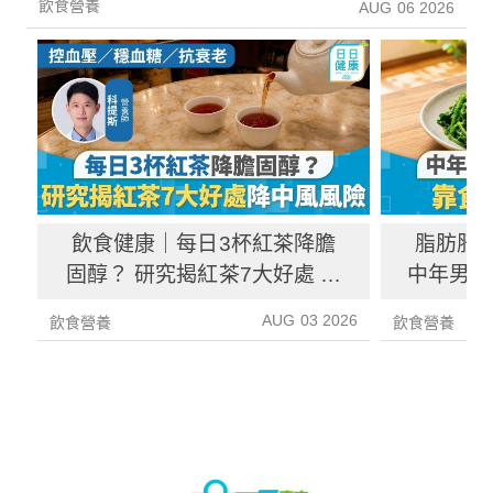
飲食營養
AUG 06 2026
飲食健康｜每日3杯紅茶降膽
脂肪肝
固醇？ 研究揭紅茶7大好處 降
中年男靠
中風風險具抗癌潛力
炎指數
AUG 03 2026
飲食營養
飲食營養