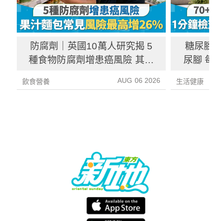
防腐劑｜英國10萬人研究揭 5
糖尿腳｜
種食物防腐劑增患癌風險 其中
尿腳 每
1種果汁麵包常見風險增26%
徵／前
AUG 06 2026
飲食營養
生活健康