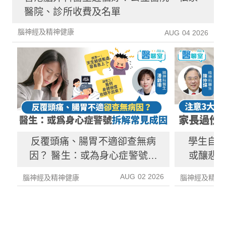
醫院、診所收費及名單
腦神經及精神健康
AUG 04 2026
反覆頭痛、腸胃不適卻查無病
學生自
因？ 醫生：或為身心症警號拆
或釀悲劇
解成因、治療方法
期
AUG 02 2026
腦神經及精神健康
腦神經及精神