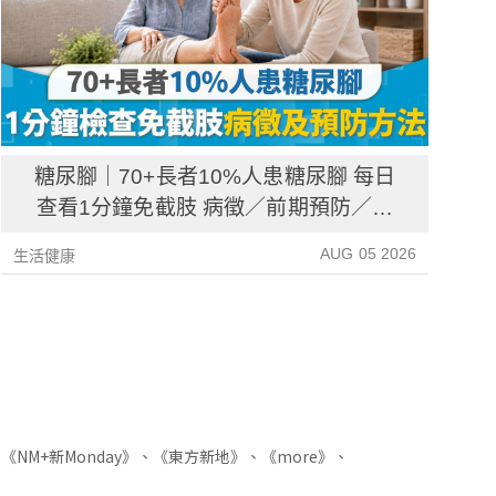
糖尿腳｜70+長者10%人患糖尿腳 每日
查看1分鐘免截肢 病徵／前期預防／病
後護理一文睇清
AUG 05 2026
生活健康
生