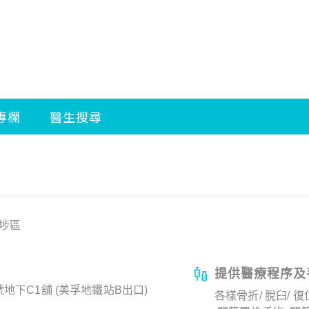
埗區
提供醫療程序及
地下C1舖 (美孚地鐵站B出口)
各樣骨折/ 脫臼/ 復位