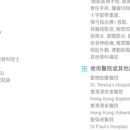
:關節置換手術, 關
脊柱手術, 腫瘤切除
十字韌帶重建,
彈弓指治療 / 放鬆,
骨骼疏鬆症, 腕管綜
y
肩周炎, 膝關節炎,
坐骨神經痛, 椎間盤
拇趾外翻, 運動創
其他骨科痛症
院骨科院士
使用醫院或其他
)
聖德肋撒醫院
院院員
St. Teresa's Hospit
香港浸信會醫院
Hong Kong Baptist
香港港安醫院
Hong Kong Adventi
聖保祿醫院
St Paul's Hospital