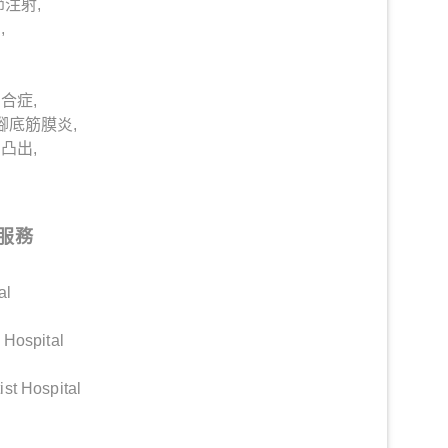
節注射,
,
合症,
 腳底筋膜炎,
凸出,
傷
服務
al
 Hospital
st Hospital