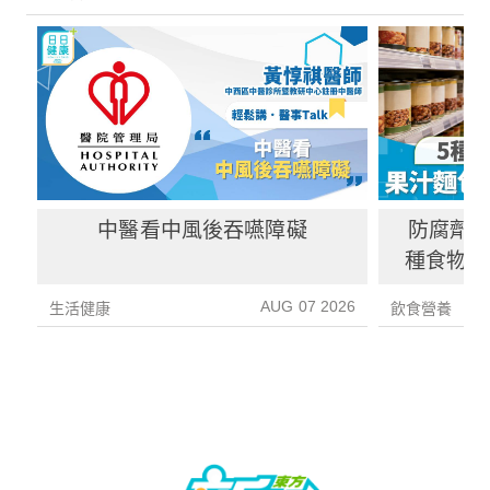
中醫看中風後吞嚥障礙
防腐劑｜
種食物防
1種果汁
AUG 07 2026
生活健康
飲食營養