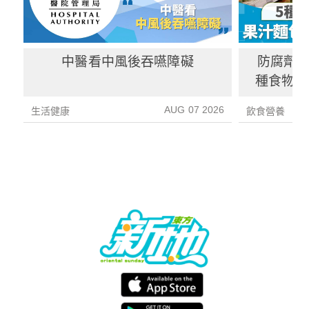
中醫看中風後吞嚥障礙
防腐劑｜
種食物防
1種果汁
AUG 07 2026
生活健康
飲食營養