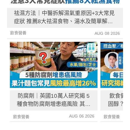
祛濕方法｜中醫拆解濕氣重原因+3大常見
症狀 推薦8大祛濕食物、湯水及簡單解決
方法！
飲食營養
AUG 08 2026
防腐劑｜英國10萬人研究揭 5
飲食健
種食物防腐劑增患癌風險 其中
固醇？ 
1種果汁麵包常見風險增26%
中
AUG 06 2026
飲食營養
飲食營養