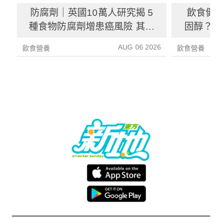
防腐劑｜英國10萬人研究揭 5
飲食健
種食物防腐劑增患癌風險 其中
固醇？ 
1種果汁麵包常見風險增26%
中
AUG 06 2026
飲食營養
飲食營養