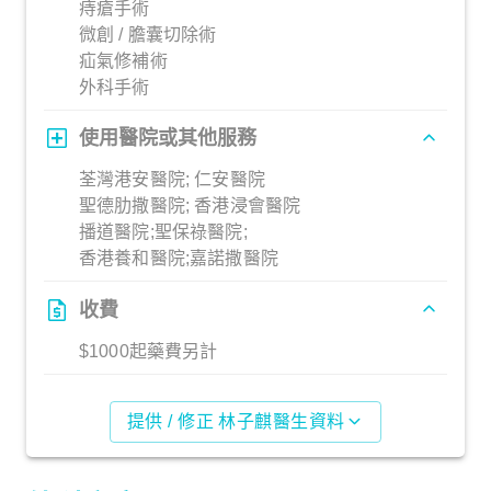
痔瘡手術
微創 / 膽囊切除術
疝氣修補術
外科手術
使用醫院或其他服務
荃灣港安醫院; 仁安醫院
聖德肋撒醫院; 香港浸會醫院
播道醫院;聖保祿醫院;
香港養和醫院;嘉諾撒醫院
收費
$1000起藥費另計
提供 / 修正 林子麒醫生資料