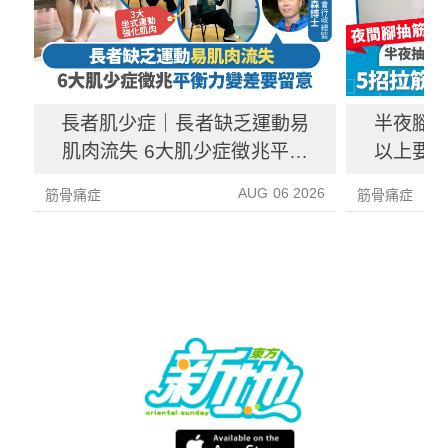
長者肌少症｜長者缺乏運動易
半夜腳抽
肌肉流失 6大肌少症徵兆平衡
以上要求
力變差要留意
AUG 06 2026
筋骨痛症
筋骨痛症