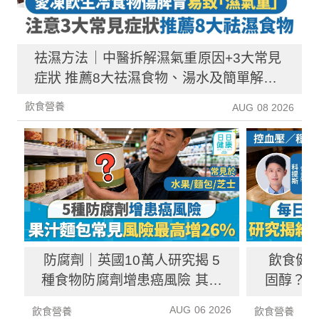
祛濕方法｜中醫拆解濕氣重原因+3大常見
症狀 推薦8大祛濕食物、湯水及簡單解決
方法！
飲食營養
AUG 08 2026
防腐劑｜英國10萬人研究揭 5
飲食健
種食物防腐劑增患癌風險 其中
固醇？ 
1種果汁麵包常見風險增26%
中
AUG 06 2026
飲食營養
飲食營養