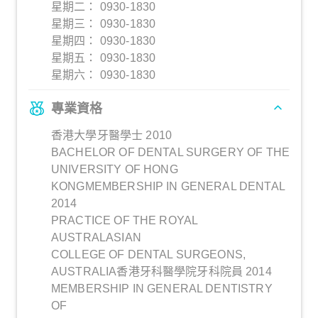
星期二： 0930-1830
星期三： 0930-1830
星期四： 0930-1830
星期五： 0930-1830
星期六： 0930-1830
專業資格
香港大學牙醫學士 2010
BACHELOR OF DENTAL SURGERY OF THE
UNIVERSITY OF HONG
KONGMEMBERSHIP IN GENERAL DENTAL
2014
PRACTICE OF THE ROYAL
AUSTRALASIAN
COLLEGE OF DENTAL SURGEONS,
AUSTRALIA香港牙科醫學院牙科院員 2014
MEMBERSHIP IN GENERAL DENTISTRY
OF