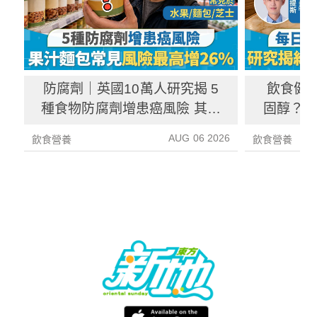
防腐劑｜英國10萬人研究揭 5
飲食健
種食物防腐劑增患癌風險 其中
固醇？ 
1種果汁麵包常見風險增26%
中
AUG 06 2026
飲食營養
飲食營養