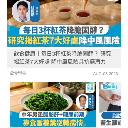
飲食健康｜每日3杯紅茶降膽固醇？ 研究
揭紅茶7大好處 降中風風險具抗癌潛力
飲食營養
AUG 03 2026