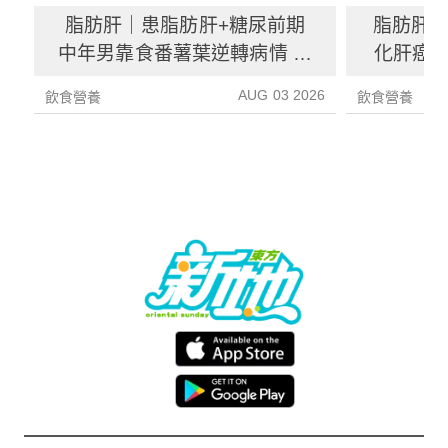
脂肪肝｜患脂肪肝+糖尿前期
脂肪肝
中年男靠食番薯葉逆轉病情 肝
化肝癌 
炎指數減67%醫生教最煮法
AUG 03 2026
飲食營養
飲食營養