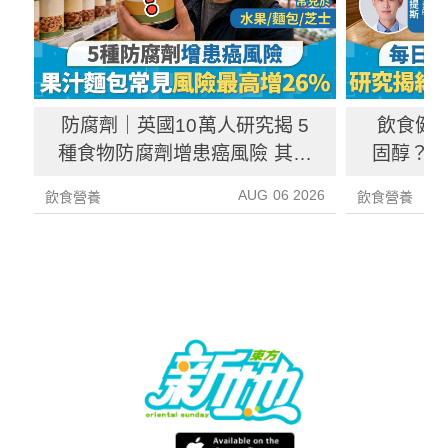
防腐劑｜英國10萬人研究揭 5
飲食健
種食物防腐劑增患癌風險 其中
固醇？ 
1種果汁麵包常見風險增26%
中
AUG 06 2026
飲食營養
飲食營養