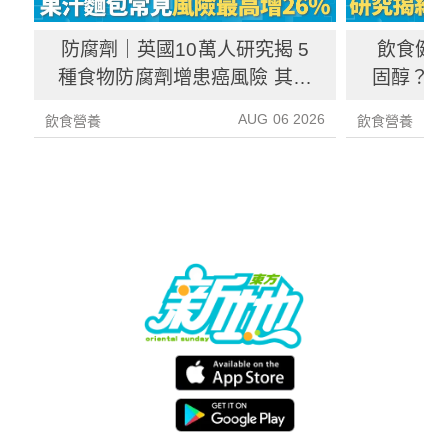
防腐劑｜英國10萬人研究揭 5
飲食健
種食物防腐劑增患癌風險 其中
固醇？ 
1種果汁麵包常見風險增26%
中
AUG 06 2026
飲食營養
飲食營養