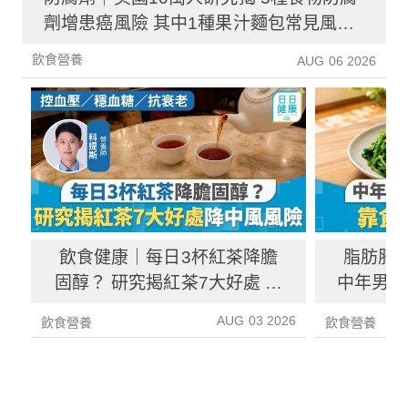
劑增患癌風險 其中1種果汁麵包常見風險
增26%
飲食營養
AUG 06 2026
飲食健康｜每日3杯紅茶降膽
脂肪肝
固醇？ 研究揭紅茶7大好處 降
中年男靠
中風風險具抗癌潛力
炎指數
AUG 03 2026
飲食營養
飲食營養