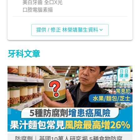
美白牙齒 全口X光
口腔電腦素描
提供 / 修正 林榮填醫生資料
牙科文章
防腐劑｜英國10萬人研究揭 5種食物防腐