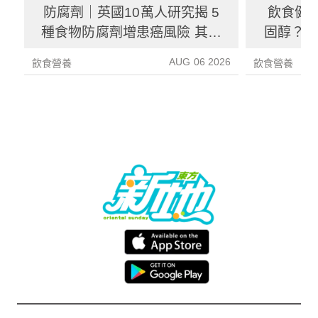
防腐劑｜英國10萬人研究揭 5
飲食健
種食物防腐劑增患癌風險 其中
固醇？ 
1種果汁麵包常見風險增26%
中
AUG 06 2026
飲食營養
飲食營養