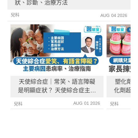
狀、診斷、治療方法
兒科
AUG 04 2026
天使綜合症｜常笑、語言障礙
塑化劑
是明顯症狀？ 天使綜合症主要
化劑超標
病因、患病率、治療指南
塑
AUG 01 2026
兒科
兒科