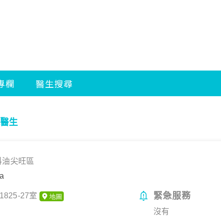
醫生
科
油尖旺區
a
緊急服務
25-27室
沒有