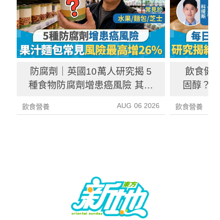
防腐劑｜英國10萬人研究揭 5
飲食健
種食物防腐劑增患癌風險 其中
固醇？ 
1種果汁麵包常見風險增26%
中
AUG 06 2026
飲食營養
飲食營養