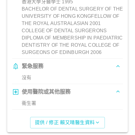
香港大學牙醫學士 1995
BACHELOR OF DENTAL SURGERY OF THE
UNIVERSITY OF HONG KONGFELLOW OF
THE ROYAL AUSTRALASIAN 2001
COLLEGE OF DENTAL SURGERONS
DIPLOMA OF MEMBERSHIP IN PAEDIATRIC
DENTISTRY OF THE ROYAL COLLEGE OF
SURGEONS OF EDINBURGH 2006
緊急服務
沒有
使用醫院或其他服務
衞生署
提供 / 修正 賴又晴醫生資料