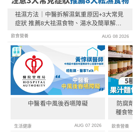
祛濕方法｜中醫拆解濕氣重原因+3大常見
症狀 推薦8大祛濕食物、湯水及簡單解決
方法！
飲食營養
AUG 08 2026
中醫看中風後吞嚥障礙
防腐劑｜
種食物防
1種果汁
AUG 07 2026
生活健康
飲食營養