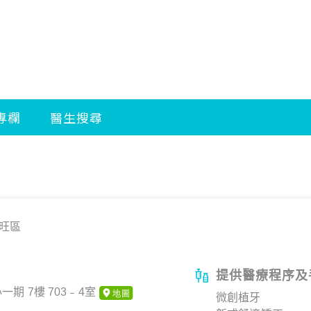
旺區
提供醫療程序及
期 7樓 703﹣4室
微創植牙