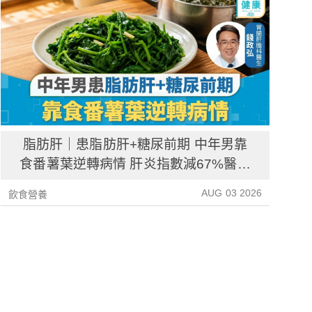
脂肪肝｜患脂肪肝+糖尿前期 中年男靠
食番薯葉逆轉病情 肝炎指數減67%醫生
教最煮法
AUG 03 2026
飲食營養
飲