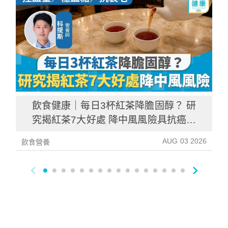
飲食健康｜每日3杯紅茶降膽固醇？ 研
究揭紅茶7大好處 降中風風險具抗癌潛
力
AUG 03 2026
飲食營養