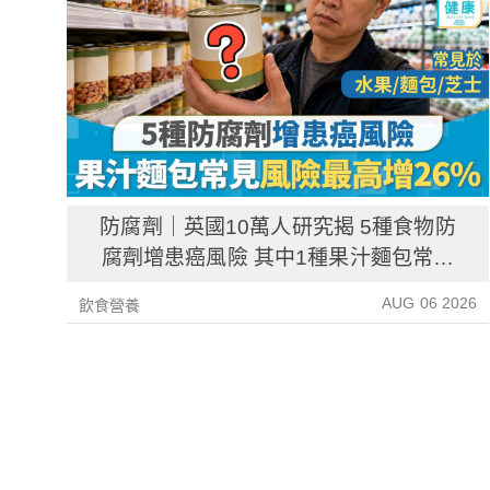
防腐劑｜英國10萬人研究揭 5種食物防
腐劑增患癌風險 其中1種果汁麵包常見
風險增26%
AUG 06 2026
飲食營養