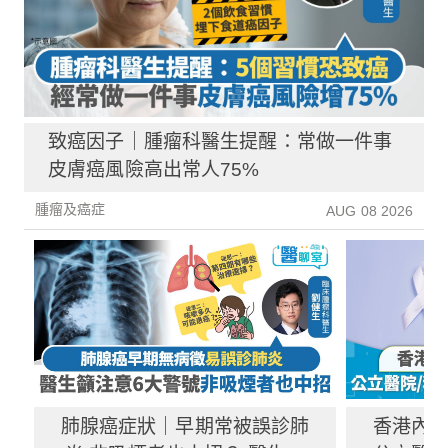
致癌因子｜腫瘤科醫生提醒：常做一件事
皮膚癌風險高出常人75%
腫瘤及癌症
AUG 08 2026
肺腺癌症狀｜早期常被誤診肺
香港內