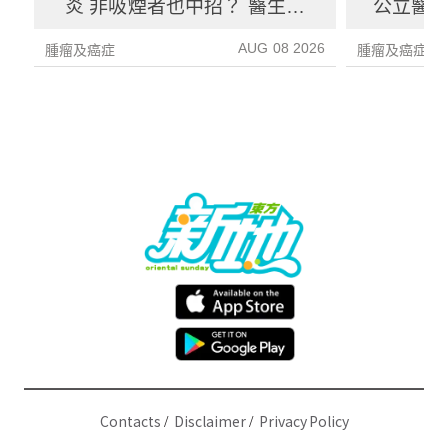
炎 非吸煙者也中招？ 醫生拆
公立醫
解高危因素＋治療選擇
AUG 08 2026
腫瘤及癌症
腫瘤及癌症