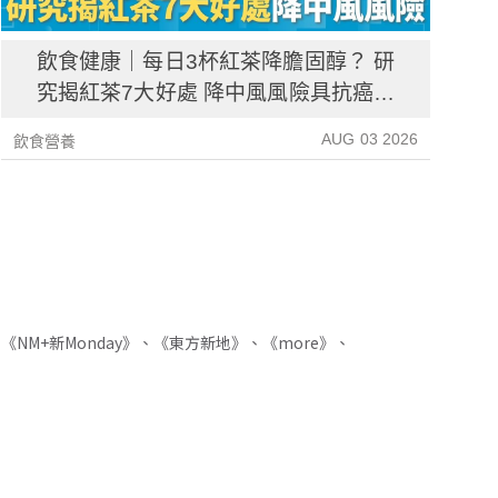
飲食健康｜每日3杯紅茶降膽固醇？ 研
究揭紅茶7大好處 降中風風險具抗癌潛
力
AUG 03 2026
飲食營養
飲