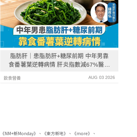
脂肪肝｜患脂肪肝+糖尿前期 中年男靠
食番薯葉逆轉病情 肝炎指數減67%醫生
教最煮法
AUG 03 2026
飲食營養
飲