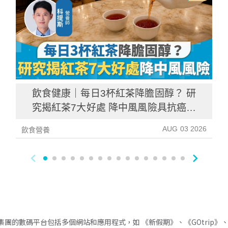
飲食健康｜每日3杯紅茶降膽固醇？ 研
究揭紅茶7大好處 降中風風險具抗癌潛
力
AUG 03 2026
飲食營養