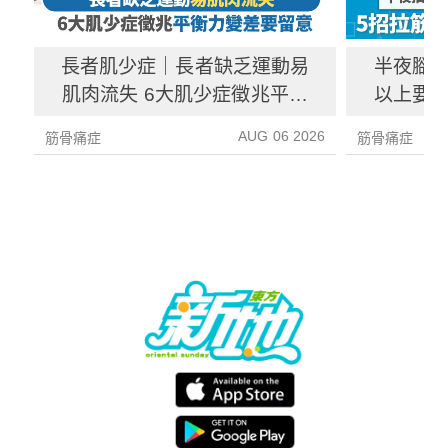
長者肌少症｜長者缺乏運動易
半夜腳抽
肌肉流失 6大肌少症徵兆平衡
以上要求
力變差要留意
AUG 06 2026
筋骨痛症
筋骨痛症