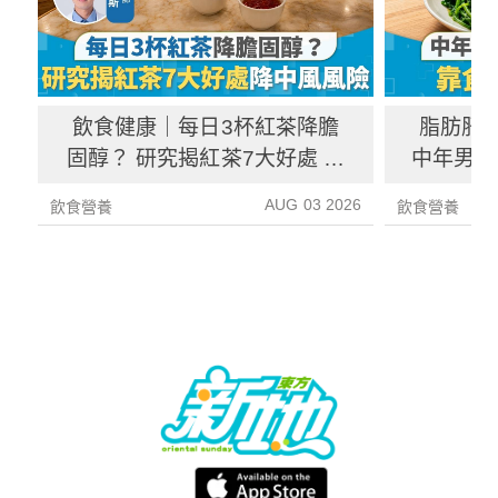
飲食健康｜每日3杯紅茶降膽
脂肪肝
固醇？ 研究揭紅茶7大好處 降
中年男靠
中風風險具抗癌潛力
炎指數
AUG 03 2026
飲食營養
飲食營養