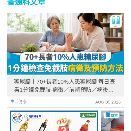
普通科文章
糖尿腳｜70+長者10%人患糖尿腳 每日查
看1分鐘免截肢 病徵／前期預防／病後護
理一文睇清
生活健康
AUG 05 2026