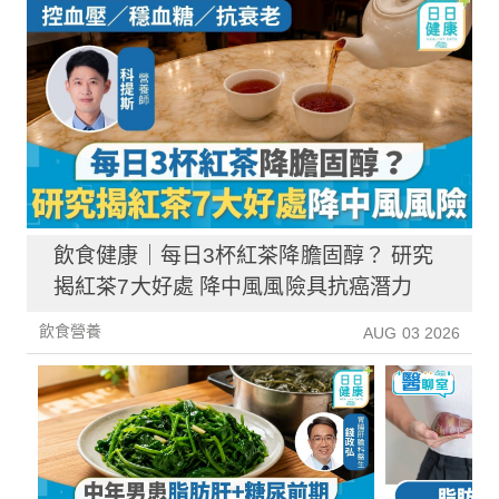
飲食健康｜每日3杯紅茶降膽固醇？ 研究
揭紅茶7大好處 降中風風險具抗癌潛力
飲食營養
AUG 03 2026