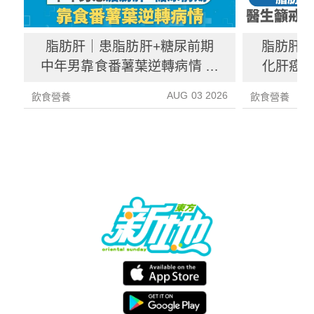
脂肪肝｜患脂肪肝+糖尿前期
脂肪肝
中年男靠食番薯葉逆轉病情 肝
化肝癌 
炎指數減67%醫生教最煮法
AUG 03 2026
飲食營養
飲食營養