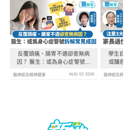
反覆頭痛、腸胃不適卻查無病
學生自
因？ 醫生：或為身心症警號拆
或釀悲劇
解成因、治療方法
期
AUG 02 2026
腦神經及精神健康
腦神經及精神