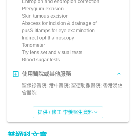
Entropion and enoropion correction
Pterygium excision
Skin tumous excision
Abscess for incision & drainage of
pusSlitlamps for eye examination
Indirect ophthalnoscopy
Tonometer
Try lens set and visual tests
Blood sugar tests
使用醫院或其他服務
聖保祿醫院; 港中醫院; 聖德肋撒醫院; 香港浸信
會醫院
提供 / 修正 李羨醫生資料
普通科文章