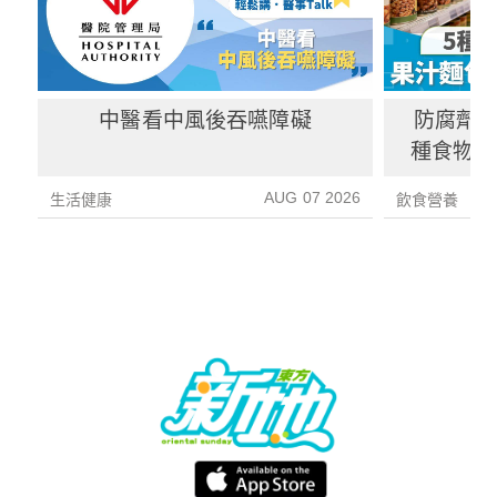
中醫看中風後吞嚥障礙
防腐劑｜
種食物防
1種果汁
AUG 07 2026
生活健康
飲食營養