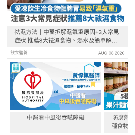
祛濕方法｜中醫拆解濕氣重原因+3大常見
症狀 推薦8大祛濕食物、湯水及簡單解決
方法！
飲食營養
AUG 08 2026
中醫看中風後吞嚥障礙
防腐劑｜
種食物防
1種果汁