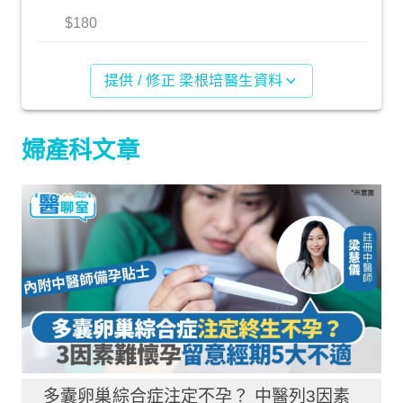
$180
提供 / 修正 梁根培醫生資料
婦產科文章
多囊卵巢綜合症注定不孕？ 中醫列3因素