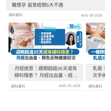
難懷孕 留意經期5大不適
婦科產科
AUG 09 2026
月經迷思｜週期超過35天或有
乳癌｜一
婦科隱患？ 月經出血量、經血
次手術？
顏色反映健康資訊
AUG 05 2026
婦科產科
婦科產科