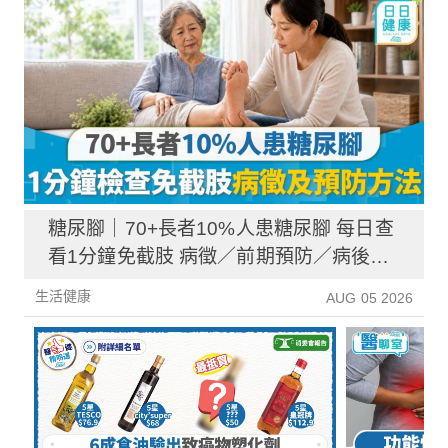
糖尿腳｜70+長者10%人患糖尿腳 每日查
看1分鐘免截肢 病徵／前期預防／病後護
理一文睇清
生活健康
AUG 05 2026