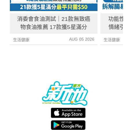
消委會食油測試｜21款無致癌
功能性
物食油推薦 17款獲5星滿分
情緒引致
3種方
AUG 05 2026
生活健康
生活健康