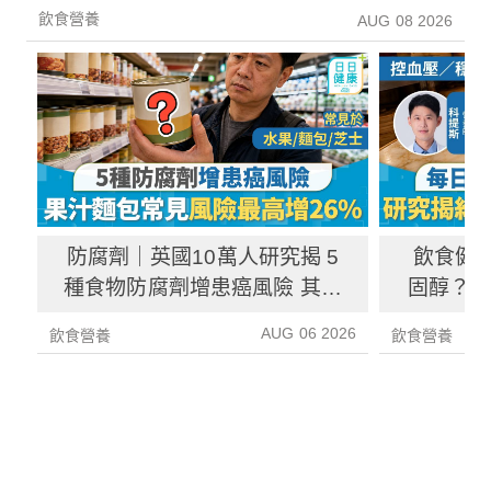
方法！
飲食營養
AUG 08 2026
防腐劑｜英國10萬人研究揭 5
飲食健
種食物防腐劑增患癌風險 其中
固醇？ 
1種果汁麵包常見風險增26%
中
AUG 06 2026
飲食營養
飲食營養