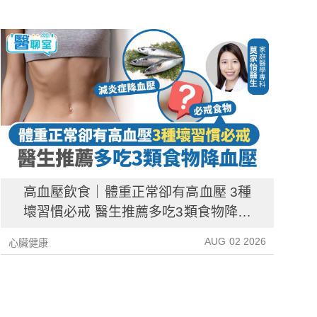
高血壓飲食｜體重正常卻有高血壓 3種
壞習慣必戒 醫生推薦多吃3類食物降血
壓
AUG 02 2026
心臟健康
心