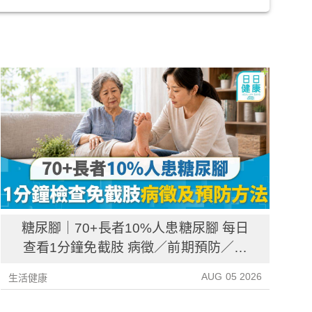
糖尿腳｜70+長者10%人患糖尿腳 每日
查看1分鐘免截肢 病徵／前期預防／病
後護理一文睇清
AUG 05 2026
生活健康
生