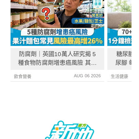
防腐劑｜英國10萬人研究揭 5
糖尿腳｜
種食物防腐劑增患癌風險 其中
尿腳 每
1種果汁麵包常見風險增26%
徵／前
AUG 06 2026
飲食營養
生活健康