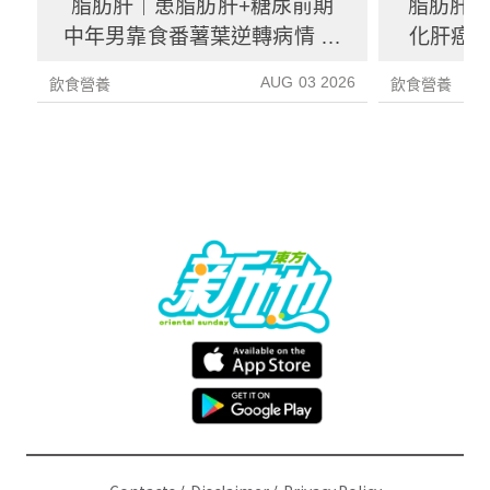
脂肪肝｜患脂肪肝+糖尿前期
脂肪肝
中年男靠食番薯葉逆轉病情 肝
化肝癌 
炎指數減67%醫生教最煮法
AUG 03 2026
飲食營養
飲食營養