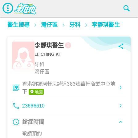
醫生搜尋
灣仔區
牙科
李靜琪醫生
李靜琪醫生
LI, CHING KI
牙科
灣仔區
香港銅鑼灣軒尼詩道383號華軒商業中心地
下
23666610
診症時間
敬請預約