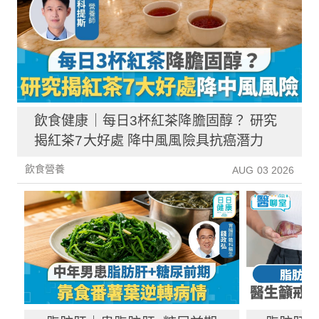
飲食健康｜每日3杯紅茶降膽固醇？ 研究
揭紅茶7大好處 降中風風險具抗癌潛力
飲食營養
AUG 03 2026