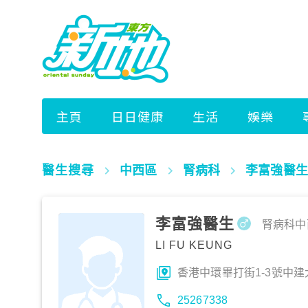
醫生搜尋
中西區
腎病科
李富強醫生
李富強醫生
腎病科
中
LI FU KEUNG
香港中環畢打街1-3號中建
25267338