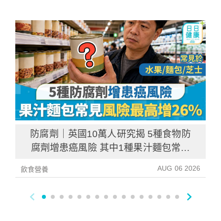
防腐劑｜英國10萬人研究揭 5種食物防
腐劑增患癌風險 其中1種果汁麵包常見
風險增26%
AUG 06 2026
飲食營養