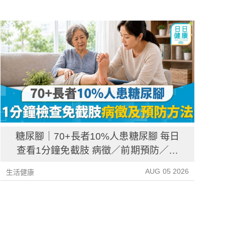
糖尿腳｜70+長者10%人患糖尿腳 每日
查看1分鐘免截肢 病徵／前期預防／病
後護理一文睇清
AUG 05 2026
生活健康
生