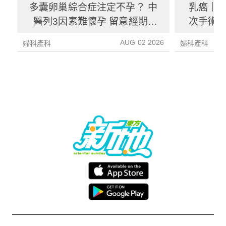
多囊卵巢綜合症注定不孕？ 中
乳癌｜一
醫列3因素難懷孕 留意經期5
次手術？
大不適
AUG 02 2026
婦科產科
婦科產科