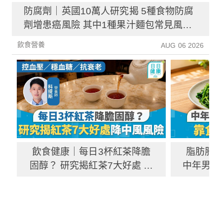
防腐劑｜英國10萬人研究揭 5種食物防腐
劑增患癌風險 其中1種果汁麵包常見風險
增26%
飲食營養
AUG 06 2026
飲食健康｜每日3杯紅茶降膽
脂肪肝
固醇？ 研究揭紅茶7大好處 降
中年男靠
中風風險具抗癌潛力
炎指數
AUG 03 2026
飲食營養
飲食營養