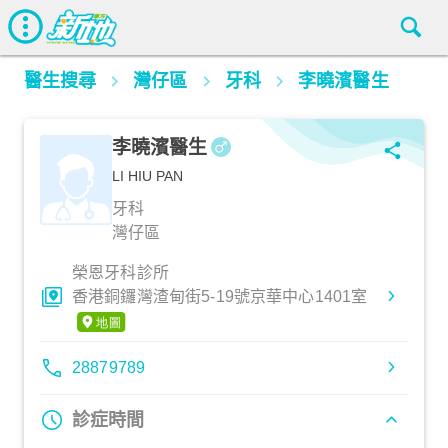
醫生搜尋
灣仔區
牙科
李曉濱醫生
李曉濱醫生
LI HIU PAN
牙科
灣仔區
榮恩牙科診所
香港銅鑼灣渣甸街5-19號京華中心1401室
28879789
診症時間