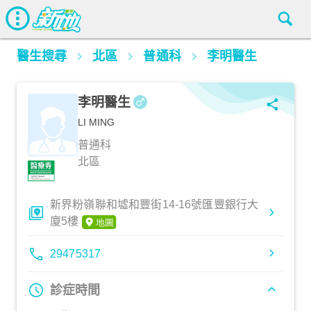
醫生搜尋
北區
普通科
李明醫生
李明醫生
LI MING
普通科
北區
新界粉嶺聯和墟和豐街14-16號匯豐銀行大
廈5樓
29475317
診症時間