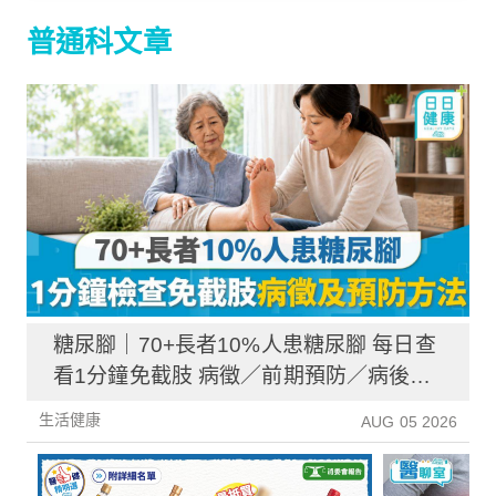
普通科文章
糖尿腳｜70+長者10%人患糖尿腳 每日查
看1分鐘免截肢 病徵／前期預防／病後護
理一文睇清
生活健康
AUG 05 2026