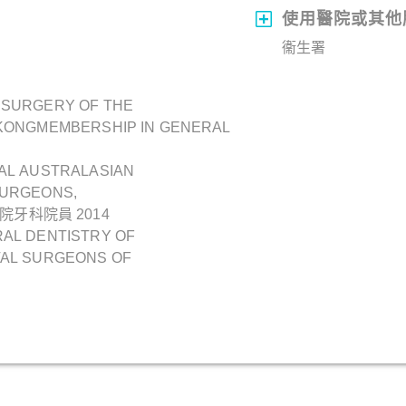
使用醫院或其他
衞生署
 SURGERY OF THE
 KONGMEMBERSHIP IN GENERAL
AL AUSTRALASIAN
SURGEONS,
院牙科院員 2014
AL DENTISTRY OF
TAL SURGEONS OF