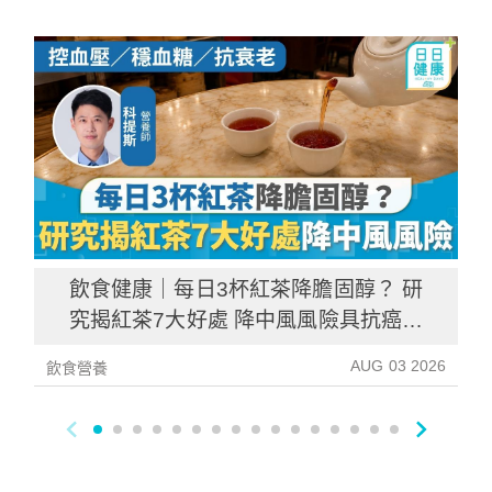
飲食健康｜每日3杯紅茶降膽固醇？ 研
究揭紅茶7大好處 降中風風險具抗癌潛
力
AUG 03 2026
飲食營養