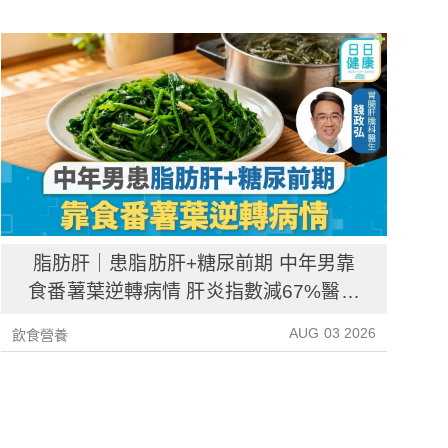
脂肪肝｜患脂肪肝+糖尿前期 中年男靠
食番薯葉逆轉病情 肝炎指數減67%醫生
教最煮法
AUG 03 2026
飲食營養
飲