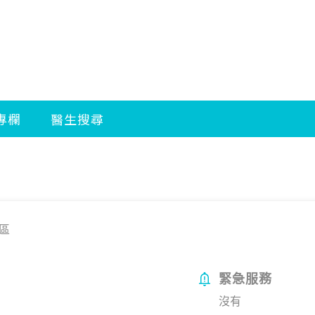
區
緊急服務
沒有