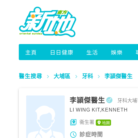
醫生搜尋
大埔區
牙科
李頴傑醫生
李頴傑醫生
牙科
大埔
LI WING KIT,KENNETH
衞生署
診症時間